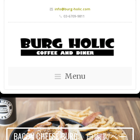
info@burg-holic.com
03-6709-9811
Menu
BACON CHEESE BURG 自家製ベー