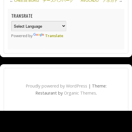
←
CHEESE BURG チーズハンバーグ
AVOCADO アボカド
→
TRANSRATE
Powered by
Translate
Proudly powered by WordPress
|
Theme:
Restaurant by
Organic Themes
.